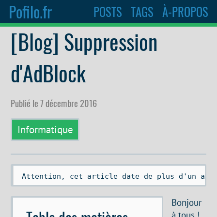
Pofilo.fr
POSTS
TAGS
À-PROPOS
[Blog] Suppression
d'AdBlock
Publié le 7 décembre 2016
Informatique
 Attention, cet article date de plus d'un an.
Bonjour
Table des matières
à tous !