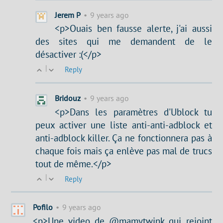
Jerem P
•
9 years ago
<p>Ouais ben fausse alerte, j'ai aussi
des sites qui me demandent de le
désactiver :(</p>
|
Reply
Bridouz
•
9 years ago
<p>Dans les paramètres d'Ublock tu
peux activer une liste anti-anti-adblock et
anti-adblock killer. Ça ne fonctionnera pas à
chaque fois mais ça enlève pas mal de trucs
tout de même.</p>
|
Reply
Pofilo
•
9 years ago
<p>Une video de @mamytwink qui rejoint