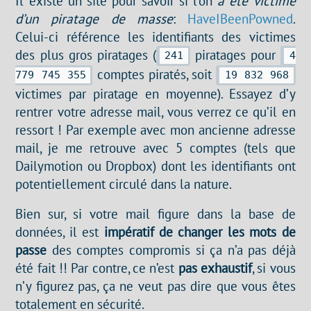
Il existe un site pour savoir si l’on
a été victime
d’un piratage de masse
:
HaveIBeenPowned
.
Celui-ci référence les identifiants des victimes
des plus gros piratages (
piratages pour
241
4
comptes piratés, soit
779 745 355
19 832 968
victimes par piratage en moyenne). Essayez d’y
rentrer votre adresse mail, vous verrez ce qu’il en
ressort ! Par exemple avec mon ancienne adresse
mail, je me retrouve avec 5 comptes (tels que
Dailymotion ou Dropbox) dont les identifiants ont
potentiellement circulé dans la nature.
Bien sur, si votre mail figure dans la base de
données, il est
impératif de changer les mots de
passe
des comptes compromis si ça n’a pas déjà
été fait !! Par contre, ce n’est
pas exhaustif
, si vous
n’y figurez pas, ça ne veut pas dire que vous êtes
totalement en sécurité.