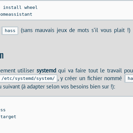
 install wheel

t
(sans mauvais jeux de mots s’il vous plait !)
hass
on
lement utiliser
systemd
qui va faire tout le travail po
, y créer un fichier nommé
/etc/systemd/system/
h
 suivant (à adapter selon vos besoins bien sur !):
ss

target
