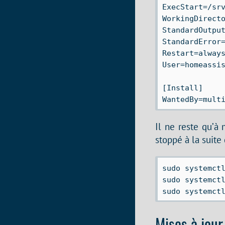
ExecStart=/srv
WorkingDirecto
StandardOutput
StandardError=
Restart=always
User=homeassis
[Install]

Il ne reste qu’à
stoppé à la suite
sudo systemctl
sudo systemctl
Mises à jour