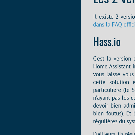
Il existe 2 versi
dans la FAQ offic
Hass.io
C’est la version 
Home Assistant i
vous laisse vous 
cette solution 
particulière (le
n’ayant pas les c
devoir bien admi
bien foutus). Et
régulières du sys
D’ailleurs, ils r