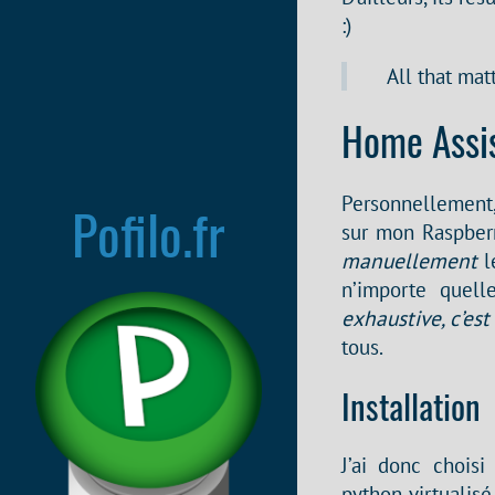
:)
All that mat
Home Assi
Personnellement, 
Pofilo.fr
sur mon Raspberry
manuellement
le
n’importe quel
exhaustive, c’est
tous.
Installation
J’ai donc choisi
python virtualisé.