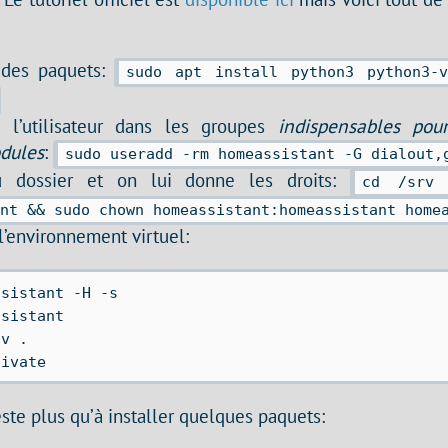
n des paquets:
sudo apt install python3 python3-v
 l’utilisateur dans les groupes
indispensables pour
dules
:
sudo useradd -rm homeassistant -G dialout,
u dossier et on lui donne les droits:
cd /srv 
ant && sudo chown homeassistant:homeassistant home
l’environnement virtuel:
sistant -H -s

sistant

v .

este plus qu’à installer quelques paquets: