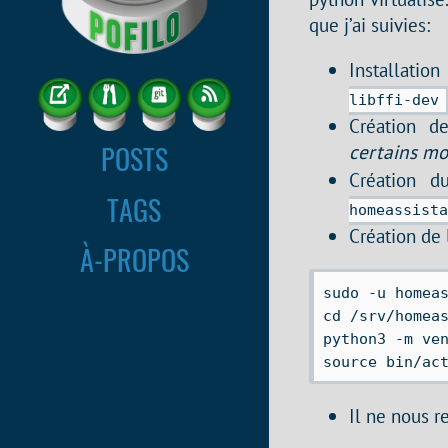
que j’ai suivies:
Installatio
libffi-dev
Création de
POSTS
certains mo
Création d
TAGS
homeassist
Création de 
À-PROPOS
sudo -u homeas
cd /srv/homeas
python3 -m ven
Il ne nous r