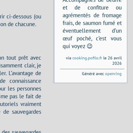
et de confiture ou
agrémentés de fromage
ir ci-dessous (ou
frais, de saumon fumé et
tion de chacune.
éventuellement d’un
œuf poché, c’est vous
qui voyez 😉
ion tout prêt avec
via
cooking.pofilo.fr
le 26 avril
2026
isamment clair, je
ler. L’avantage de
Généré avec
openring
 de connaissance
our les personnes
ime pas le fait de
utoriels vraiment
re de sauvegardes
os des sauvegardes