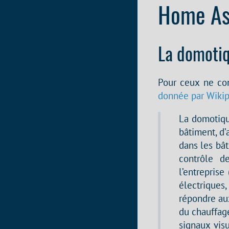
Home Ass
La domoti
Pour ceux ne con
donnée par Wiki
La domotiqu
bâtiment, d
dans les bâ
contrôle d
l’entreprise
électriques
répondre aux
du chauffag
signaux visu