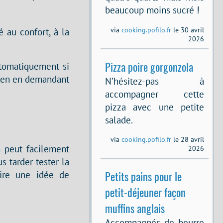
beaucoup moins sucré !
 au confort, à la
via
cooking.pofilo.fr
le 30 avril
2026
Pizza poire gorgonzola
utomatiquement si
 bien en demandant
N’hésitez-pas à
accompagner cette
pizza avec une petite
salade.
via
cooking.pofilo.fr
le 28 avril
n peut facilement
2026
s tarder tester la
ire une idée de
Petits pains pour le
petit-déjeuner façon
muffins anglais
Accompagnés de beurre