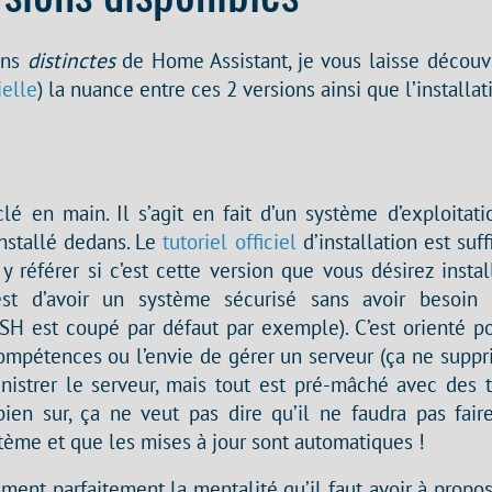
ons
distinctes
de Home Assistant, je vous laisse découvr
ielle
) la nuance entre ces 2 versions ainsi que l’installa
clé en main. Il s’agit en fait d’un système d’exploitat
nstallé dedans. Le
tutoriel officiel
d’installation est suff
y référer si c’est cette version que vous désirez instal
est d’avoir un système sécurisé sans avoir besoin
 SSH est coupé par défaut par exemple). C’est orienté p
ompétences ou l’envie de gérer un serveur (ça ne suppr
nistrer le serveur, mais tout est pré-mâché avec des t
 bien sur, ça ne veut pas dire qu’il ne faudra pas fai
tème et que les mises à jour sont automatiques !
ésument parfaitement la mentalité qu’il faut avoir à prop