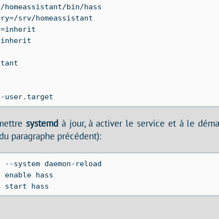
/homeassistant/bin/hass

ry=/srv/homeassistant

=inherit

inherit



tant

 mettre
systemd
à jour, à activer le service et à le démar
 du paragraphe précédent):
 --system daemon-reload

 enable hass
