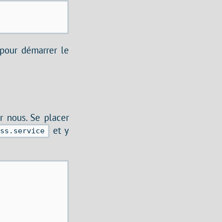
 pour démarrer le
ur nous. Se placer
et y
ass.service