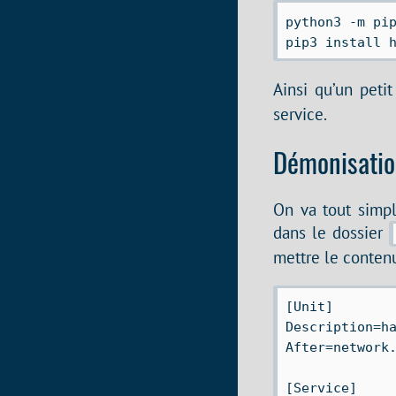
python3 -m pip
Ainsi qu’un peti
service.
Démonisati
On va tout simp
dans le dossier
mettre le contenu
[Unit]

Description=ha
After=network.
[Service]
