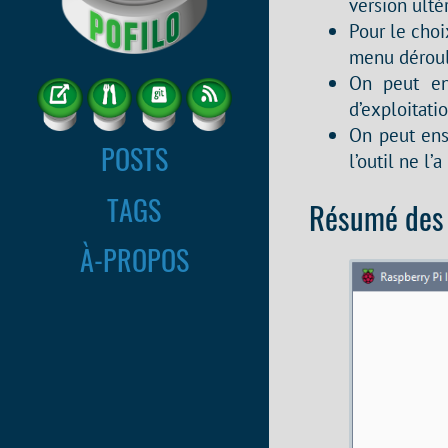
version ultér
Pour le choi
menu déroul
On peut en
d’exploitatio
On peut ens
POSTS
l’outil ne l’
TAGS
Résumé des 
À-PROPOS