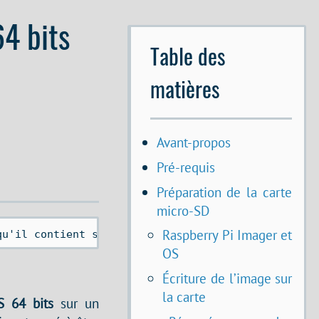
64 bits
Table des
matières
Avant-propos
Pré-requis
Préparation de la carte
micro-SD
Raspberry Pi Imager et
qu'il contient sont peut-être obsolètes. 
OS
Écriture de l’image sur
la carte
S 64 bits
sur un