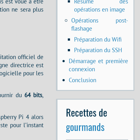
Résumé des
is est voué à être
opérations en image
tion ne sera plus
Opérations post-
flashage
Préparation du Wifi
Préparation du SSH
tation officiel de
Démarrage et première
gne directrice est
connexion
ogicielle pour les
Conclusion
fournir du
64 bits
,
Recettes de
pberry Pi 4 alors
gourmands
ste pour l’instant