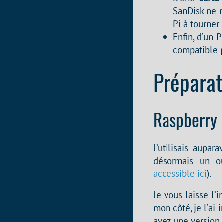
SanDisk ne 
Pi à tourner
Enfin, d’un
compatible 
Préparat
Raspberry 
J’utilisais aupar
désormais un o
accessible ici
).
Je vous laisse l’
mon côté, je l’ai 
avez une version 