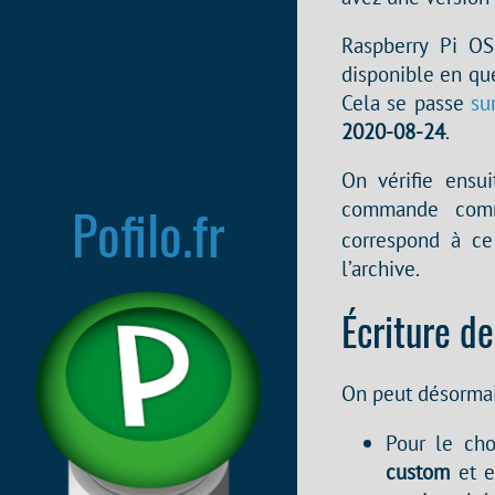
Raspberry Pi OS
disponible en qu
Cela se passe
su
2020-08-24
.
On vérifie ensui
Pofilo.fr
commande co
correspond à ce
l’archive.
Écriture de
On peut désormais
Pour le cho
custom
et e