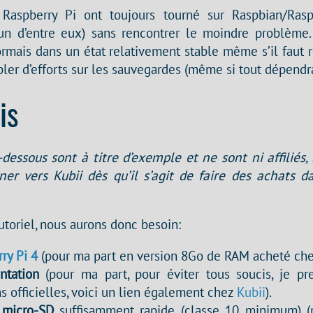
Raspberry Pi ont toujours tourné sur Raspbian/Ras
un d’entre eux) sans rencontrer le moindre problème.
rmais dans un état relativement stable même s’il faut 
ler d’efforts sur les sauvegardes (même si tout dépendr
is
-dessous sont à titre d’exemple et ne sont ni affiliés, 
ner vers Kubii dès qu’il s’agit de faire des achats 
tutoriel, nous aurons donc besoin:
ry Pi 4
(pour ma part en version 8Go de RAM acheté ch
ntation
(pour ma part, pour éviter tous soucis, je pr
s officielles, voici un lien également chez
Kubii
).
 micro-SD
suffisamment rapide (classe 10 minimum) (p