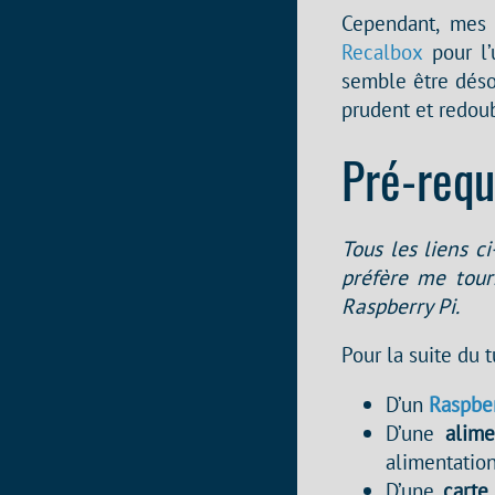
Cependant, mes 
Recalbox
pour l’
semble être déso
prudent et redoub
Pré-requ
Tous les liens ci
préfère me tour
Raspberry Pi.
Pour la suite du 
D’un
Raspber
D’une
alime
alimentation
D’une
carte