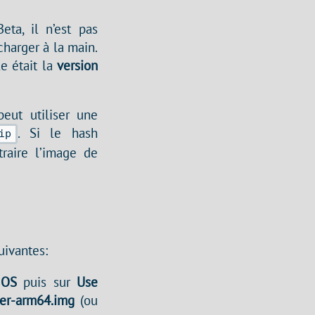
ta, il n’est pas
écharger à la main.
le était la
version
peut utiliser une
. Si le hash
ip
raire l’image de
uivantes:
 OS
puis sur
Use
ter-arm64.img
(ou