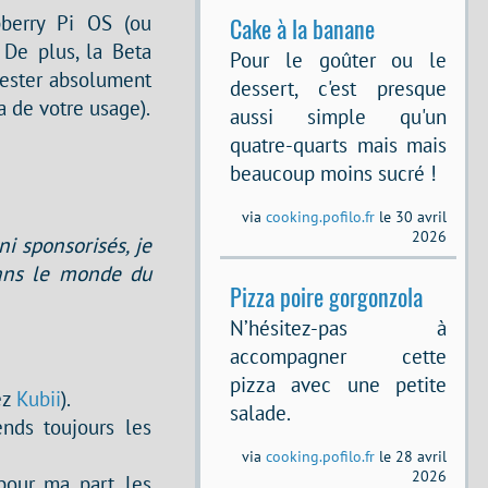
pberry Pi OS (ou
Cake à la banane
 De plus, la Beta
Pour le goûter ou le
rester absolument
dessert, c'est presque
a de votre usage).
aussi simple qu'un
quatre-quarts mais mais
beaucoup moins sucré !
via
cooking.pofilo.fr
le 30 avril
2026
ni sponsorisés, je
dans le monde du
Pizza poire gorgonzola
N’hésitez-pas à
accompagner cette
pizza avec une petite
ez
Kubii
).
salade.
ends toujours les
via
cooking.pofilo.fr
le 28 avril
2026
our ma part, les