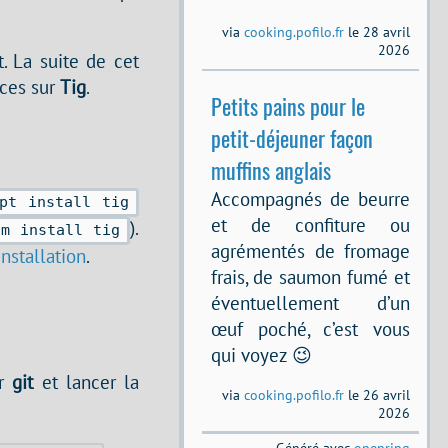
via
cooking.pofilo.fr
le 28 avril
2026
. La suite de cet
nces sur
Tig
.
Petits pains pour le
petit-déjeuner façon
muffins anglais
Accompagnés de beurre
pt install tig
et de confiture ou
).
um install tig
agrémentés de fromage
installation
.
frais, de saumon fumé et
éventuellement d’un
œuf poché, c’est vous
qui voyez 😉
er
git
et lancer la
via
cooking.pofilo.fr
le 26 avril
2026
Généré avec
openring