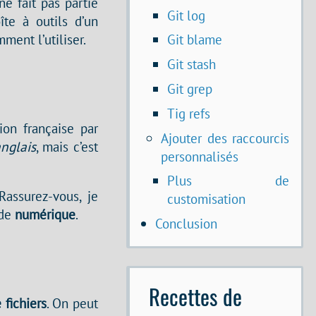
e fait pas partie
Git log
te à outils d’un
ment l’utiliser.
Git blame
Git stash
Git grep
Tig refs
ion française par
Ajouter des raccourcis
anglais
, mais c’est
personnalisés
Plus de
Rassurez-vous, je
customisation
 de
numérique
.
Conclusion
Recettes de
 fichiers
. On peut