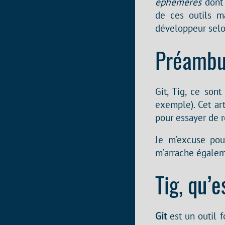
éphémères
dont 
de ces outils m
développeur selon
Préambu
Git, Tig, ce son
exemple). Cet ar
pour essayer de 
Je m’excuse pour
m’arrache égalem
Tig, qu’e
Git
est un outil 