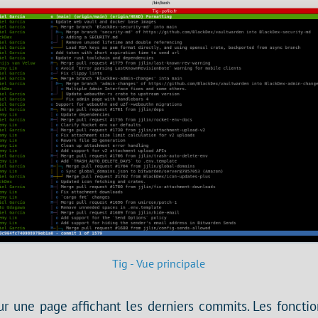
Tig - Vue principale
ur une page affichant les derniers commits. Les fonctio