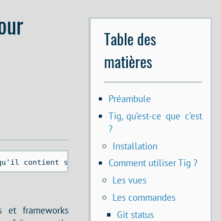
pour
Table des
matières
Préambule
Tig, qu’est-ce que c’est
?
Installation
Comment utiliser Tig ?
qu'il contient sont peut-être obsolètes. 
Les vues
Les commandes
s et frameworks
Git status