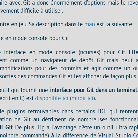
aire avec. Git a donc énormément d’options mais le reve
ivement difficile à utiliser.
ntre en jeu. Sa description dans le
man
est la suivante:
ace en mode console pour Git
 interface en mode console (ncurses) pour Git. Ell
ment comme un navigateur de dépôt Git mais peut as
odifications pour des commits et agir comme un out
sorties des commandes Git et les afficher de façon plus l
util qui fournit une
interface pour Git dans un terminal
écrit en C) est
disponible ici
(
miroir ici
).
de plugins retrouvables dans certains IDE qui tentent
sation de Git au détriment de nombreuses fonctionnal
il Git
. De plus, Tig a l’avantage d’être un outil ultra rap
moindre commande) à la différence de Visual Studio C