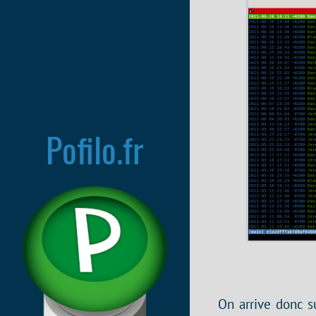
Pofilo.fr
On arrive donc s