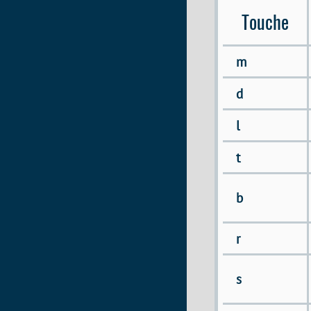
Touche
m
d
l
t
b
r
s