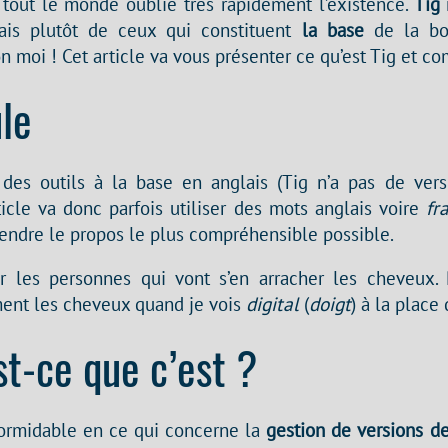
tout le monde oublie très rapidement l’existence.
Tig
n
ais plutôt de ceux qui constituent
la base
de la boî
 moi ! Cet article va vous présenter ce qu’est Tig et com
le
t des outils à la base en anglais (Tig n’a pas de vers
ticle va donc parfois utiliser des mots anglais voire
fr
rendre le propos le plus compréhensible possible.
 les personnes qui vont s’en arracher les cheveux. 
ent les cheveux quand je vois
digital
(
doigt
) à la place
st-ce que c’est ?
formidable en ce qui concerne la
gestion de versions de