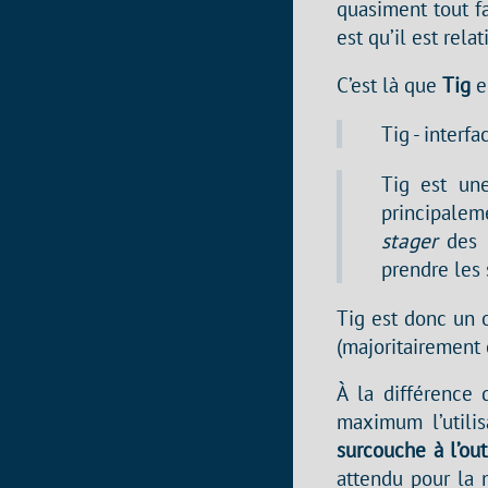
quasiment tout f
est qu’il est relat
C’est là que
Tig
e
Tig - interf
Tig est une
principale
stager
des m
prendre les 
Tig est donc un o
(majoritairement 
À la différence 
maximum l’utili
surcouche à l’out
attendu pour la 