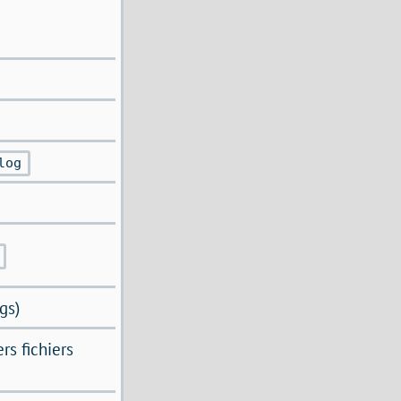
log
gs)
rs fichiers