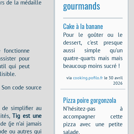
rs de la médaille
gourmands
Cake à la banane
Pour le goûter ou le
dessert, c'est presque
aussi simple qu'un
e fonctionne
quatre-quarts mais mais
sister pour
beaucoup moins sucré !
il qui peut
isible.
via
cooking.pofilo.fr
le 30 avril
2026
. Son code source
Pizza poire gorgonzola
 de simplifier au
N’hésitez-pas à
ités,
Tig est une
accompagner cette
ide (je n’ai jamais
pizza avec une petite
ode ou autres qui
salade.