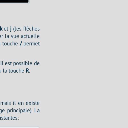
k
et
j
(les flèches
r la vue actuelle
la touche
/
permet
 il est possible de
ia la touche
R
.
 mais il en existe
e principale). La
istantes: