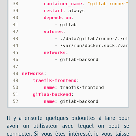
38
container_name
:
"gitlab-runner"
39
restart
:
always
40
depends_on
:
41
- 
gitlab
42
volumes
:
43
- 
./data/gitlab/runner/:/etc/
44
- 
/var/run/docker.sock:/var/r
45
networks
:
46
- 
gitlab-backend
47
48
networks
:
49
traefik-frontend
:
50
name
:
traefik-frontend
51
gitlab-backend
:
52
name
:
gitlab-backend
Il y a ensuite quelques bidouilles à faire pour
avoir un utilisateur avec lequel on peut se
connecter. Si vous êtes intéressé, je vous laisse