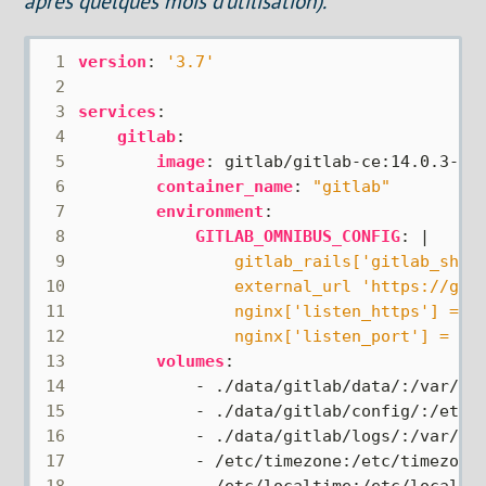
après quelques mois d’utilisation).
 1
version
:
'3.7'
 2
 3
services
:
 4
gitlab
:
 5
image
:
gitlab/gitlab-ce:14.0.3-ce
 6
container_name
:
"gitlab"
 7
environment
:
 8
GITLAB_OMNIBUS_CONFIG
:
|
 9
10
11
12
                nginx['listen_port'] = 80
13
volumes
:
14
- 
./data/gitlab/data/:/var/op
15
- 
./data/gitlab/config/:/etc/
16
- 
./data/gitlab/logs/:/var/lo
17
- 
/etc/timezone:/etc/timezone