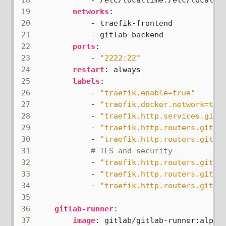
18
- 
/etc/localtime:/etc/localti
19
networks
:
20
- 
traefik-frontend
21
- 
gitlab-backend
22
ports
:
23
- 
"2222:22"
24
restart
:
always
25
labels
:
26
- 
"traefik.enable=true"
27
- 
"traefik.docker.network=tra
28
- 
"traefik.http.services.gitl
29
- 
"traefik.http.routers.gitla
30
- 
"traefik.http.routers.gitla
31
# TLS and security
32
- 
"traefik.http.routers.gitla
33
- 
"traefik.http.routers.gitla
34
- 
"traefik.http.routers.gitla
35
36
gitlab-runner
:
37
image
:
gitlab/gitlab-runner:alpin