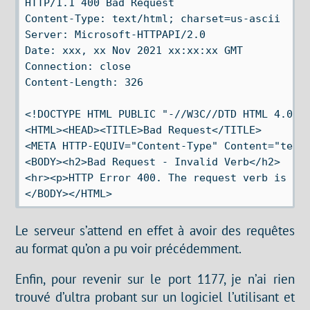
HTTP/1.1 400 Bad Request

Content-Type: text/html; charset=us-ascii

Server: Microsoft-HTTPAPI/2.0

Date: xxx, xx Nov 2021 xx:xx:xx GMT

Connection: close

Content-Length: 326

<!DOCTYPE HTML PUBLIC "-//W3C//DTD HTML 4.01//
<HTML><HEAD><TITLE>Bad Request</TITLE>

<META HTTP-EQUIV="Content-Type" Content="text/
<BODY><h2>Bad Request - Invalid Verb</h2>

<hr><p>HTTP Error 400. The request verb is inv
Le serveur s’attend en effet à avoir des requêtes
au format qu’on a pu voir précédemment.
Enfin, pour revenir sur le port 1177, je n’ai rien
trouvé d’ultra probant sur un logiciel l’utilisant et