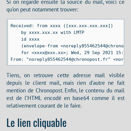
Si on regarde ensuite la source du mail, voici ce
qu’on peut notamment trouver:
Received: from xxxx ([xxx.xxx.xxx.xxx])

    by xxxx.xxx.xx with LMTP

    id xxxx

    (envelope-from <noreply855462544@chronopos
    for <xxxx@xxx.xx>; Wed, 29 Sep 2021 15:38:
Tiens, on retrouve cette adresse mail visible
depuis le client mail, mais rien d’autre ne fait
mention de Chronopost. Enfin, le contenu du mail
est de l’HTML encodé en base64 comme il est
relativement courant de le faire.
Le lien cliquable