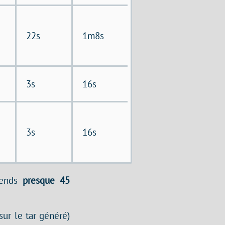
22s
1m8s
3s
16s
3s
16s
rends
presque 45
ur le tar généré)