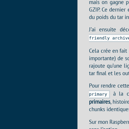
mais on gagne pr
GZIP. Ce dernier 
du poids du tar i
J’ai ensuite dé
friendly archiv
Cela crée en fait
importante) de so
rajoute qu’une l
tar final et les o
Pour rendre cette
à la 
primary
primaires
, histo
chunks identiques
Sur mon Raspberr