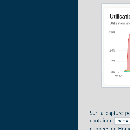
Sur la capture po
container
home
données de Home 