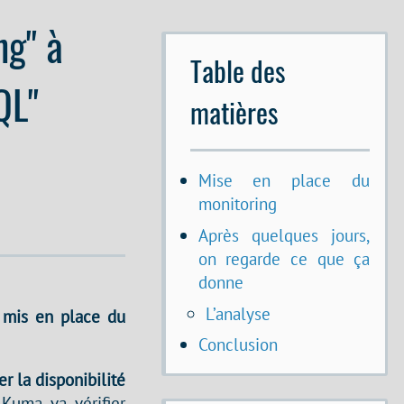
ng" à
Table des
QL"
matières
Mise en place du
monitoring
Après quelques jours,
on regarde ce que ça
donne
L’analyse
r
mis en place du
Conclusion
er la disponibilité
Kuma va vérifier