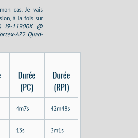
on cas. Je vais
ion, à la fois sur
M) i9-11900K @
ortex-A72 Quad-
e
e
Durée
Durée
(PC)
(RPI)
4m7s
42m48s
13s
3m1s