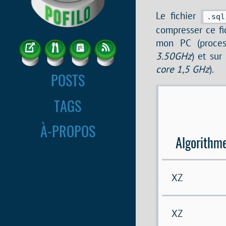
Le fichier
.sql
compresser ce fic
mon PC (proces
3.50GHz
) et sur
core 1,5 GHz
).
POSTS
TAGS
À-PROPOS
Algorithm
XZ
XZ