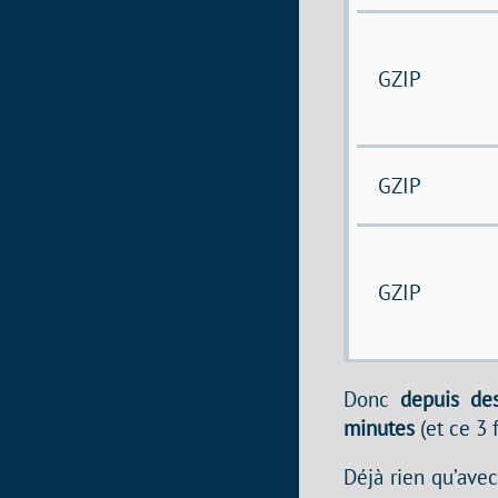
GZIP
GZIP
GZIP
Donc
depuis de
minutes
(et ce 3 f
Déjà rien qu’ave