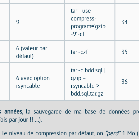
tar –use-
compress-
9
34
program=‘gzip
-9’ -cf
6 (valeur par
tar -czf
35
défaut)
tar -c bdd.sql |
6 avec option
gzip –
36
rsyncable
rsyncable >
bdd.sql.tar.gz
s années
, la sauvegarde de ma base de données p
ois par jour !! …).
c le niveau de compression par défaut, on
“perd”
1 Mo (s