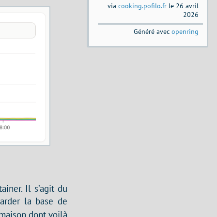
via
cooking.pofilo.fr
le 26 avril
2026
Généré avec
openring
iner. Il s’agit du
arder la base de
maison dont voilà