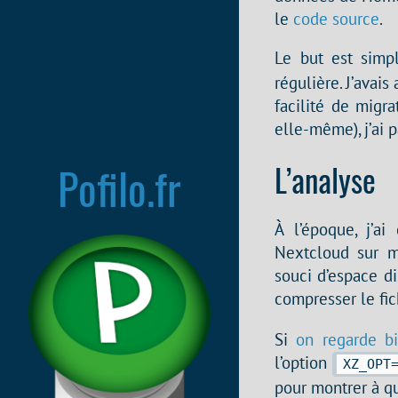
le
code source
.
Le but est sim
régulière. J’avai
facilité de migr
elle-même), j’ai 
Pofilo.fr
L’analyse
À l’époque, j’a
Nextcloud sur mo
souci d’espace d
compresser le fi
Si
on regarde b
l’option
XZ_OPT
pour montrer à qu