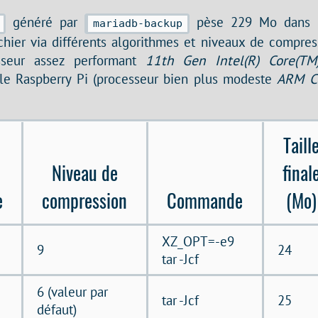
généré par
pèse 229 Mo dans m
mariadb-backup
hier via différents algorithmes et niveaux de compress
seur assez performant
11th Gen Intel(R) Core(T
 le Raspberry Pi (processeur bien plus modeste
ARM C
Taill
Niveau de
final
e
compression
Commande
(Mo)
XZ_OPT=-e9
9
24
tar -Jcf
6 (valeur par
tar -Jcf
25
défaut)