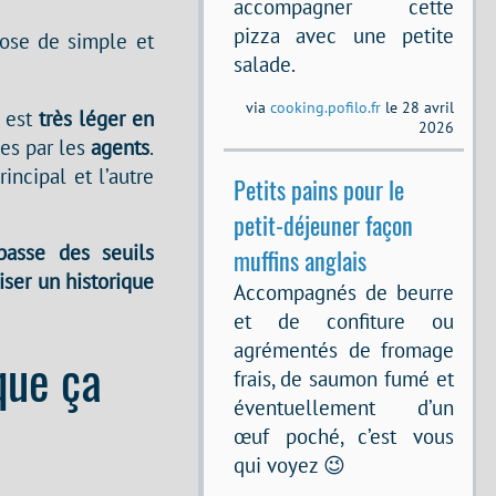
accompagner cette
pizza avec une petite
ose de simple et
salade.
via
cooking.pofilo.fr
le 28 avril
t est
très léger en
2026
ées par les
agents
.
incipal et l’autre
Petits pains pour le
petit-déjeuner façon
passe des seuils
muffins anglais
iser un historique
Accompagnés de beurre
et de confiture ou
agrémentés de fromage
que ça
frais, de saumon fumé et
éventuellement d’un
œuf poché, c’est vous
qui voyez 😉