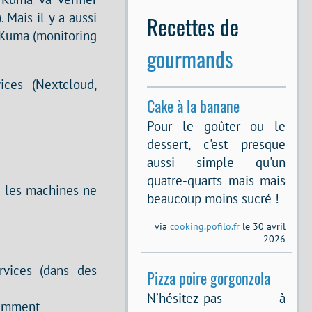
 Mais il y a aussi
Recettes de
e Kuma (monitoring
gourmands
ces (Nextcloud,
Cake à la banane
Pour le goûter ou le
dessert, c'est presque
aussi simple qu'un
quatre-quarts mais mais
ue les machines ne
beaucoup moins sucré !
via
cooking.pofilo.fr
le 30 avril
2026
vices (dans des
Pizza poire gorgonzola
N’hésitez-pas à
tamment