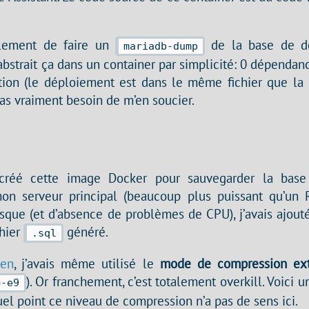
plement de faire un
de la base de d
mariadb-dump
s abstrait ça dans un container par simplicité: 0 dépendan
ation (le déploiement est dans le même fichier que l
pas vraiment besoin de m’en soucier.
i créé cette image Docker pour sauvegarder la ba
n serveur principal (beaucoup plus puissant qu’un R
isque (et d’absence de problèmes de CPU), j’avais ajout
chier
généré.
.sql
ien
, j’avais même utilisé le
mode de compression ex
). Or franchement, c’est totalement overkill. Voici
=-e9
el point ce niveau de compression n’a pas de sens ici.