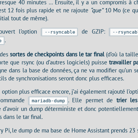
esque 40 minutes … Ensuite, il y a un compromis à ch
est 12 fois plus rapide et ne rajoute
“que”
10 Mo (ce qu
nitial tout de même).
couvert l’option
de GZIP:
--rsyncable
--rsynca
.
e
 des
sortes de checkpoints dans le tar final
(d’où la tail
rte que rsync (ou d’autres logiciels) puisse
travailler 
igne dans la base de données, ça ne va modifier qu’un s
utils de synchronisations seront donc plus efficaces.
 option plus efficace encore, j’ai également rajouté l’op
commande
. Elle permet de
trier le
mariadb-dump
ire d’avoir un dump déterministe et donc potentiellem
 dans le tar final.
y Pi, le dump de ma base de Home Assistant prends 23