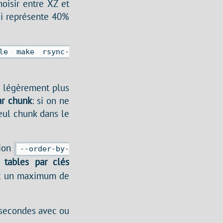
oisir entre XZ et
i représente 40%
ble make rsync-
le légèrement plus
par chunk
: si on ne
eul chunk dans le
tion
--order-by-
s tables par clés
ent un maximum de
 secondes avec ou