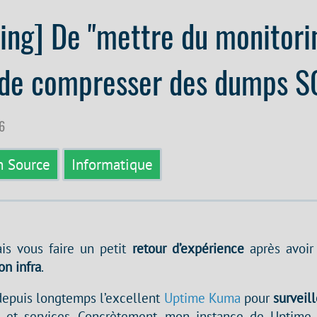
ing] De "mettre du monitori
 de compresser des dumps S
26
 Source
Informatique
ais vous faire un petit
retour d’expérience
après avoi
on infra
.
i depuis longtemps l’excellent
Uptime Kuma
pour
surveill
 et services. Concrètement, mon instance de Uptime 