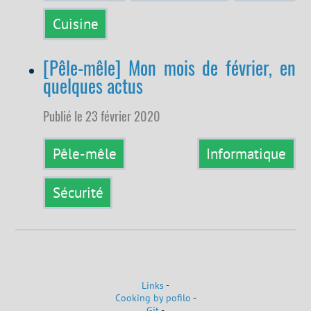
Cuisine
[Pêle-mêle] Mon mois de février, en
quelques actus
Publié le 23 février 2020
Pêle-mêle
Informatique
Sécurité
Links
-
Cooking by pofilo
-
Git
-